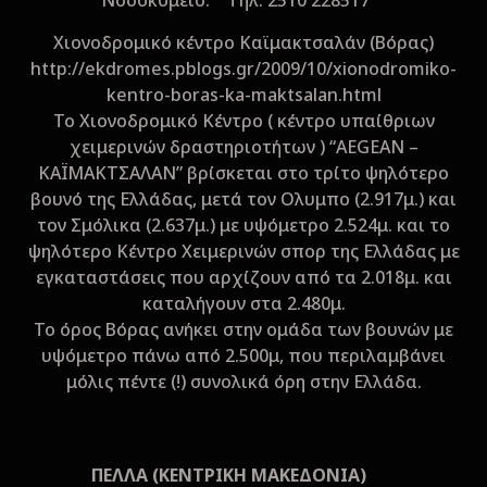
Nοσοκομείο: Τηλ. 2510 228517
Xιονοδρομικό κέντρο Kαϊμακτσαλάν (Βόρας)
http://ekdromes.pblogs.gr/2009/10/xionodromiko-
kentro-boras-ka-maktsalan.html
Το Χιονοδρομικό Κέντρο ( κέντρο υπαίθριων
χειμερινών δραστηριοτήτων ) “AEGEAN –
ΚΑΪΜΑΚΤΣΑΛΑΝ” βρίσκεται στο τρίτο ψηλότερο
βουνό της Ελλάδας, μετά τον Ολυμπο (2.917μ.) και
τον Σμόλικα (2.637μ.) με υψόμετρο 2.524μ. και το
ψηλότερο Κέντρο Χειμερινών σπορ της Ελλάδας με
εγκαταστάσεις που αρχίζουν από τα 2.018μ. και
καταλήγουν στα 2.480μ.
Το όρος Βόρας ανήκει στην ομάδα των βουνών με
υψόμετρο πάνω από 2.500μ, που περιλαμβάνει
μόλις πέντε (!) συνολικά όρη στην Ελλάδα.
ΠΕΛΛΑ (ΚΕΝΤΡΙΚΗ ΜΑΚΕΔΟΝΙΑ)