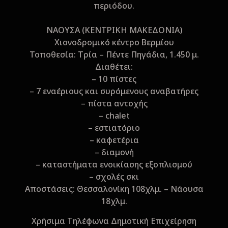
περιόδου.
ΝΑΟΥΣΑ (ΚΕΝΤΡΙΚΗ ΜΑΚΕΔΟΝΙΑ)
Xιονοδρομικό κέντρο Bερμίου
Τοποθεσία: Tρία – Πέντε Πηγάδια, 1.450 μ.
Διαθέτει:
– 10 πίστες
– 7 εναέριους και συρόμενους αναβατήρες
– πίστα αντοχής
– chalet
– εστιατόριο
– καφετέρια
– διαμονή
– καταστήματα ενοικίασης εξοπλισμού
– σχολές σκι
Aποστάσεις: Θεσσαλονίκη 108χλμ. – Νάουσα
18χλμ.
Xρήσιμα Τηλέφωνα Δημοτική Επιχείρηση