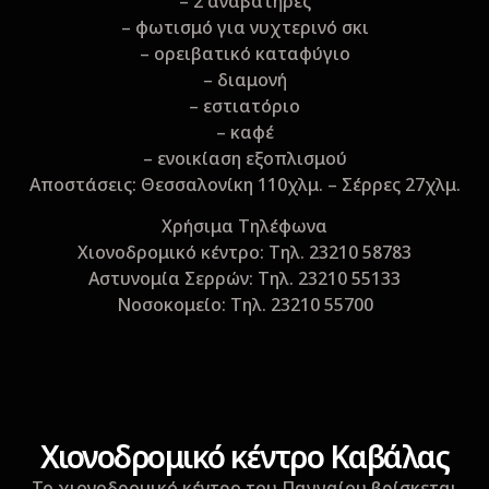
– 2 αναβατήρες
– φωτισμό για νυχτερινό σκι
– ορειβατικό καταφύγιο
– διαμονή
– εστιατόριο
– καφέ
– ενοικίαση εξοπλισμού
Aποστάσεις: Θεσσαλονίκη 110χλμ. – Σέρρες 27χλμ.
Xρήσιμα Τηλέφωνα
Xιονοδρομικό κέντρο: Tηλ. 23210 58783
Αστυνομία Σερρών: Tηλ. 23210 55133
Nοσοκομείο: Tηλ. 23210 55700
Xιονοδρομικό κέντρο Kαβάλας
Το χιονοδρομικό κέντρο του Παγγαίου βρίσκεται