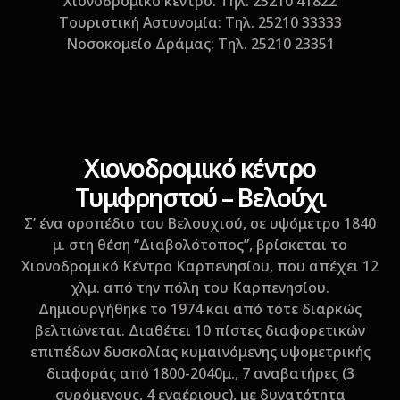
Xιονοδρομικό κέντρο: Tηλ. 25210 41822
Tουριστική Aστυνομία: Τηλ. 25210 33333
Nοσοκομείο Δράμας: Τηλ. 25210 23351
Xιονοδρομικό κέντρο
Tυμφρηστού – Bελούχι
Σ’ ένα οροπέδιο του Βελουχιού, σε υψόμετρο 1840
μ. στη θέση “Διαβολότοπος”, βρίσκεται το
Χιονοδρομικό Κέντρο Καρπενησίου, που απέχει 12
χλμ. από την πόλη του Καρπενησίου.
Δημιουργήθηκε το 1974 και από τότε διαρκώς
βελτιώνεται. Διαθέτει 10 πίστες διαφορετικών
επιπέδων δυσκολίας κυμαινόμενης υψομετρικής
διαφοράς από 1800-2040μ., 7 αναβατήρες (3
συρόμενους, 4 εναέριους), με δυνατότητα