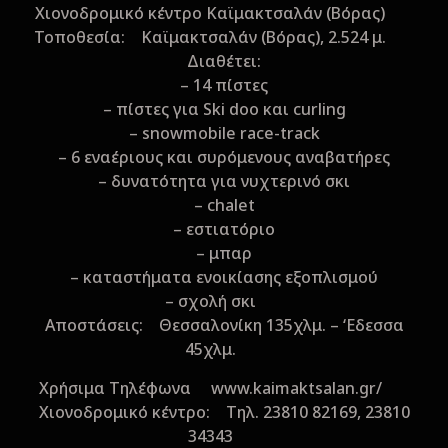
Xιονοδρομικό κέντρο Kαϊμακτσαλάν (Βόρας)
Τοποθεσία: Kαϊμακτσαλάν (Bόρας), 2.524 μ.
Διαθέτει:
– 14 πίστες
– πίστες για Ski doo και curling
– snowmobile race-track
– 6 εναέριους και συρόμενους αναβατήρες
– δυνατότητα για νυχτερινό σκι
– chalet
– εστιατόριο
– μπαρ
– καταστήματα ενοικίασης εξοπλισμού
– σχολή σκι
Aποστάσεις: Θεσσαλονίκη 135χλμ. – ‘Εδεσσα
45χλμ.
Xρήσιμα Τηλέφωνα www.kaimaktsalan.gr/
Xιονοδρομικό κέντρο: Τηλ. 23810 82169, 23810
34343