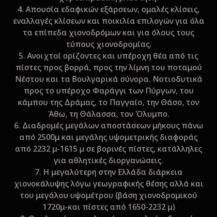
4. Απουσία εδαφικών εξάρσεων, ομαλές κλίσεις,
εναλλαγές κλίσεων και ποικιλία επιλογών για όλα
τα επίπεδα χιονοδρόμων και για όλους τους
τύπους χιονοδρομίας.
5. Ανοιχτοί ορίζοντες και υπέροχη θέα από τις
πίστες προς βορρά, προς την λίμνη του ποταμού
Νέστου και τα Βουλγαρικά σύνορα. Νοτιοδυτικά
προς το υπέροχο Φαράγγι των Πύργων, του
κάμπου της Δράμας, το Παγγαίο, την Θάσο, τον
Άθω, τη Θάλασσα, τον Όλυμπο.
6. Διαδρομές μεγάλων αποστάσεων μήκους πάνω
από 2500μ και μεγάλης υψομετρικής διαφοράς
από 2232 μ-1615 μ σε βορινές πίστες, κατάλληλες
για αθλητικές διοργανώσεις.
7. Η μεγαλύτερη στην Ελλάδα διάρκεια
χιονοκάλυψης λόγω γεωγραφικής θέσης αλλά και
του μεγάλου υψομέτρου (βάση χιονοδρομικού
1720μ-και πίστες από 1650-2232 μ)