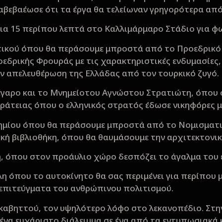
αβεβαέωσε ότι τα έργα θα τελείωναν γρηγορότερα από 
ια 15 περίπου λεπτά στο Καλλιμάρμαρο Στάδιο για 
τικού όπου θα περάσουμε μπροστά από το Προεδρικό
οεδρικής Φρουράς με τις χαρακτηριστικές ενδυμασίες,
ην απελευθέρωση της Ελλάδας από τον τουρκικό ζυγό.
γαρο και το Μνημείοτου Αγνώστου Στρατιώτη, όπου σ
ικράτειας όπου ο ελληνικός στρατός έδωσε νικηφόρες 
ημίου όπου θα περάσουμε μπροστά από το Νομισματικ
ική βιβλιοθήκη, όπου θα θαυμάσουμε την αρχιτεκτονι
λή, όπου στον προάυλιο χώρο δεσπόζει το άγαλμα το
 όπου το αυτοκίνητο θα σας περιμένει για περίπου μι
 επιτεύγματα του ανθρώπινου πολιτισμού.
καβηττού, τον υψηλότερο λόφο στο λεκανοπέδιο. Στη
 ένα ευχάριστο διάλειμμα σε ένα από τα εντυπωσιακά 