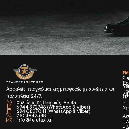
Πλ
Υπ
Συ
Ta
Ερ
Va
Ασφαλείς, επαγγελματικές μεταφορές με συνέπεια και
Τρ
Λι
πολυτέλεια, 24/7.
Πλ
Χαλκίδος 12, Πειραιάς 185 43
-
6944 372748 (WhatsApp & Viber)
Χρ
694 0827041 (WhatsApp & Viber)
210 4942388
Ακ
info@teletaxi.gr
- 
- 